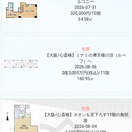
ルコニー
2026-07-31
320,000円
/
10
階
54.58
㎡
売買
【大阪/心斎橋】ミナミの摩天楼の頂（ルー
フ）へ
2026-08-06
2億3,000万円(税込)
/
11
階
160.95
㎡
売買
【大阪/心斎橋】ネオンを見下ろす11階の角部
屋
2026-08-04