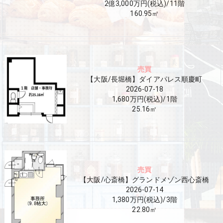
2億3,000万円(税込)
/
11
階
160.95
㎡
売買
【大阪/長堀橋】ダイアパレス順慶町
2026-07-18
1,680万円(税込)
/
1
階
25.16
㎡
売買
【大阪/心斎橋】グランドメゾン西心斎橋
2026-07-14
1,380万円(税込)
/
3
階
22.80
㎡