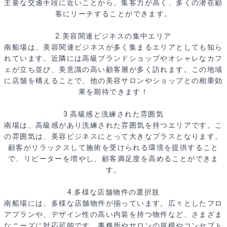
主要な交通手段に近いことから、集客力が高く、多くの潜在顧
客にリーチすることができます。
2.美容関連ビジネスの集中エリア
南船場は、美容関連ビジネスが多く集まるエリアとしても知ら
れています。近隣には高級ブランドショップやオシャレなカフ
ェが立ち並び、美意識の高い顧客層が多く訪れます。この地域
に店舗を構えることで、他の美容サロンやショップとの相乗効
果を期待できます！
3.高級感と洗練された雰囲気
南場は、高級感があり洗練された雰囲気を持つエリアです。こ
の雰囲気は、美容ビジネスにとって大きなプラスとなります。
顧客がリラックスして施術を受けられる環境を提供すること
で、リピーターを増やし、顧客満足度を高めることができま
す。
4.多様な店舗物件の選択肢
南船場には、多様な店舗物件が揃っています。広々としたフロ
アプランや、デザイン性の高い内装を持つ物件など、さまざま
なニーズに対応可能です。事務所やサロンの規模やコンセプト