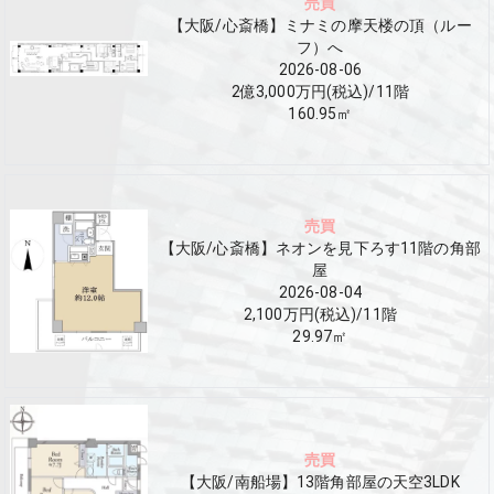
売買
【大阪/心斎橋】ミナミの摩天楼の頂（ルー
フ）へ
2026-08-06
2億3,000万円(税込)
/
11
階
160.95
㎡
売買
【大阪/心斎橋】ネオンを見下ろす11階の角部
屋
2026-08-04
2,100万円(税込)
/
11
階
29.97
㎡
売買
【大阪/南船場】13階角部屋の天空3LDK