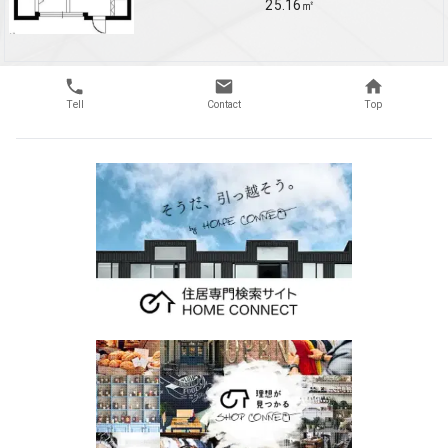
25.16
㎡
Tell
Contact
Top