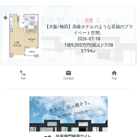
売買
【大阪/梅田】高級ホテルのような至福のプラ
イベート空間。
2026-07-18
1億9,200万円(税込)
/
31
階
57.94
㎡
Tell
Contact
Top