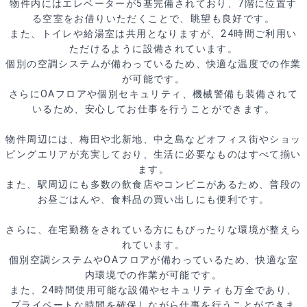
物件内にはエレベーターが5基完備されており、7階に位置す
る空室をお借りいただくことで、眺望も良好です。
また、トイレや給湯室は共用となりますが、24時間ご利用い
ただけるように設備されています。
個別の空調システムが備わっているため、快適な温度での作業
が可能です。
さらにOAフロアや個別セキュリティ、機械警備も装備されて
いるため、安心してお仕事を行うことができます。
物件周辺には、梅田や北新地、中之島などオフィス街やショッ
ピングエリアが充実しており、生活に必要なものはすべて揃い
ます。
また、駅周辺にも多数の飲食店やコンビニがあるため、普段の
お昼ごはんや、食料品の買い出しにも便利です。
さらに、在宅勤務をされている方にもぴったりな環境が整えら
れています。
個別空調システムやOAフロアが備わっているため、快適な室
内環境での作業が可能です。
また、24時間使用可能な設備やセキュリティも万全であり、
プライベートな時間を確保しながら仕事を行うことができま