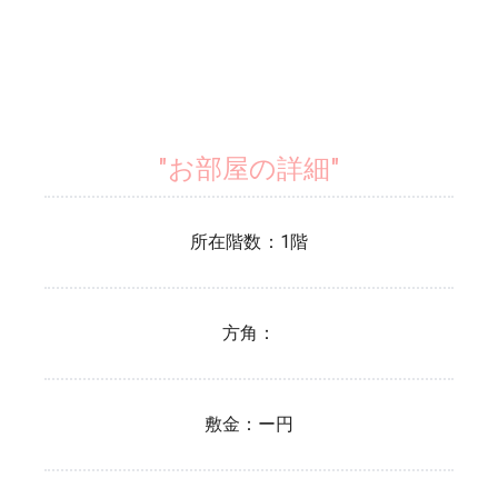
"お部屋の詳細"
所在階数：
1
階
方角：
敷金：
ー円