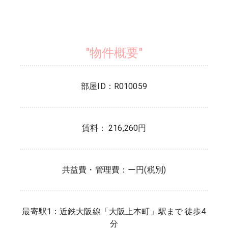
"物件概要"
部屋ID：
R010059
賃料： 216,260円
共益費・管理費：
ー円(税別)
最寄駅1：
近鉄大阪線
「
大阪上本町
」駅まで 徒歩
4
分