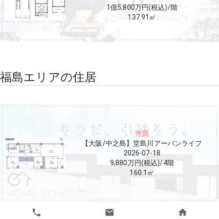
1億5,800万円(税込)
/
階
137.91
㎡
福島エリアの住居
売買
【大阪/中之島】堂島川アーバンライフ
2026-07-18
9,880万円(税込)
/
4
階
160.1
㎡