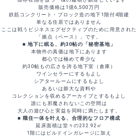
販売価格は1億6,500万円
鉄筋コンクリート・ブロック造の地下1階付4階建
単なる住居ではありません
ここは戦うビジネスエグゼクティブのために用意された
「拠点（ベース）」です。
■ 地下に眠る、約30帖の「秘密基地」
本物件の真価は地下にあります
都心では極めて希少な
約30帖もの広さを誇る地下室（倉庫）
ワインセラーにするもよし
シアタールームにするもよし
あるいは膨大な資料や
コレクションを収めるアーカイブとするもよし
誰にも邪魔されないこの空間は
大人の遊び心と実益を同時に満たします。
■ 職住一体を叶える、合理的なフロア構成
延床面積は堂々の232.92㎡
1階にはビルドインガレージに加え