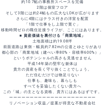
約10.7帖の事務所スペースを完備
2階は個室フロア
そして3階には約24帖もの広大なLDKが広がります
さらに4階にはテラス付きの洋室を配置
「1階で仕事をし上階で寛ぐ」
移動時間ゼロの職住近接ライフが、ここにはあります。
■ 資産価値を裏付ける「商業地域」
土地面積は約19.08坪
前面道路は東側・幅員約7.82mの公道とゆとりがあり
都心部の「商業地域（建ぺい率80%・容積率600%）」
というポテンシャルの高さも見逃せません
平成14年築の堅牢な躯体は
貴方の資産を長く守り抜くことでしょう。
ただ住むだけでは物足りない
仕事も、趣味も、暮らしも
すべてを妥協したくない貴方へ
この「城」の主となる資格、貴方にはあるはずです。
ーーーーーーーーーーーーーーーーーーーーー
リノベーション収益／提案が得意な不動産会社